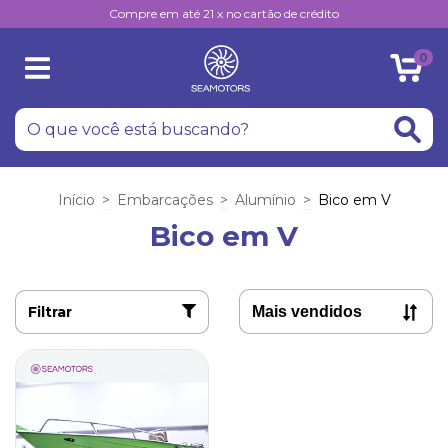
Compre em até 21 x no cartão de crédito
0
Início
>
Embarcações
>
Alumínio
>
Bico em V
Bico em V
Filtrar